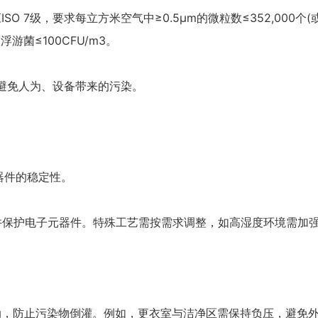
ISO 7级，要求每立方米空气中≥0.5μm的微粒数≤352,000个
浮游菌≤100CFU/m3。
免人为、设备带来的污染。
器件的稳定性。
并保护电子元器件。特殊工艺需按需求调整，如高湿度环境需加
，防止污染物倒灌。例如，更衣室与洁净区需保持负压，避免