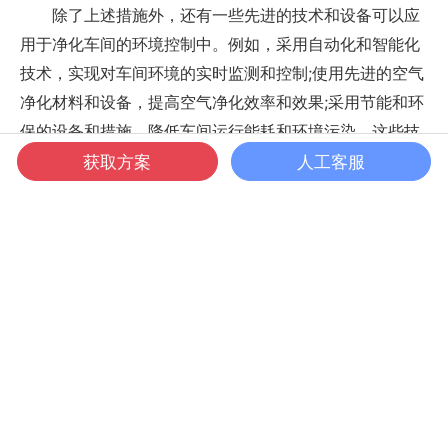
除了上述措施外，还有一些先进的技术和设备可以应
用于净化车间的环境控制中。例如，采用自动化和智能化
技术，实现对车间环境的实时监测和控制;使用先进的空气
净化材料和设备，提高空气净化效率和效果;采用节能和环
保的设备和措施，降低车间运行能耗和环境污染。这些技
术和设备的应用将进一步推动半导体集成电路净化车间环
获取方案
人工客服
境控制技术的发展和进步。
总之，半导体
集成电路净化车间
的环境控制是半导体
制造过程中不可或缺的一部分。通过严格控制洁净度、温
度、湿度、噪声和振动等环境因素，可以确保半导体生产
环境的稳定性和可控性，从而提高产品的质量和生产效
率。为了实现这些要求，需要采取一系列的技术和管理措
施，并加强对员工的培训和意识教育。同时，随着技术的
不断进步和发展，还需要不断探索和应用新的技术和设
备，以推动半导体集成电路净化车间环境控制技术的不断