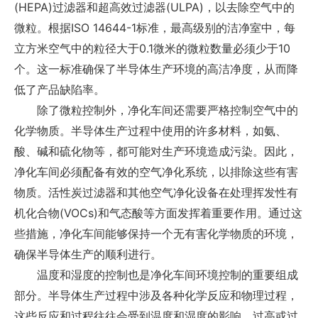
(HEPA)过滤器和超高效过滤器(ULPA)，以去除空气中的
微粒。根据ISO 14644-1标准，最高级别的洁净室中，每
立方米空气中的粒径大于0.1微米的微粒数量必须少于10
个。这一标准确保了半导体生产环境的高洁净度，从而降
低了产品缺陷率。
除了微粒控制外，净化车间还需要严格控制空气中的
化学物质。半导体生产过程中使用的许多材料，如氨、
酸、碱和硫化物等，都可能对生产环境造成污染。因此，
净化车间必须配备有效的空气净化系统，以排除这些有害
物质。活性炭过滤器和其他空气净化设备在处理挥发性有
机化合物(VOCs)和气态酸等方面发挥着重要作用。通过这
些措施，净化车间能够保持一个无有害化学物质的环境，
确保半导体生产的顺利进行。
温度和湿度的控制也是净化车间环境控制的重要组成
部分。半导体生产过程中涉及各种化学反应和物理过程，
这些反应和过程往往会受到温度和湿度的影响。过高或过