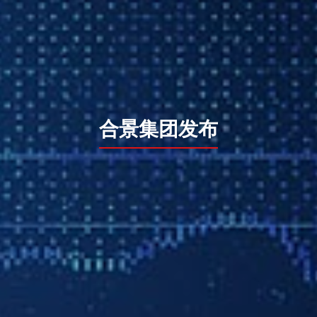
合景集团发布