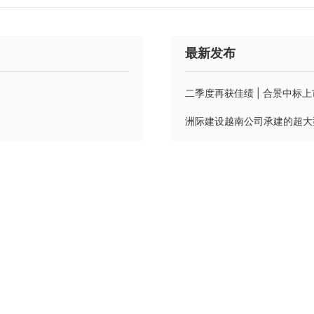
最新发布
二季度再获佳绩 | 合景中标上
洲际建设越南公司承建的超大
二季度海外工程中标捷报 | 
权威认证 | 洲际建设（印
海外再落子 | 洲际建设（印
决方案