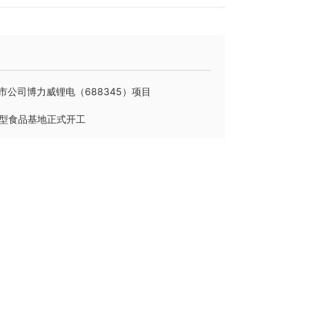
市公司博力威锂电（688345）项目
型食品基地正式开工
洲际建设马来公司中标理士国际项目
尼）成功取得印尼政府颁发的工业建筑与钢结构双资质
度尼西亚）有限公司开业庆典圆满举办
189 3816 0887