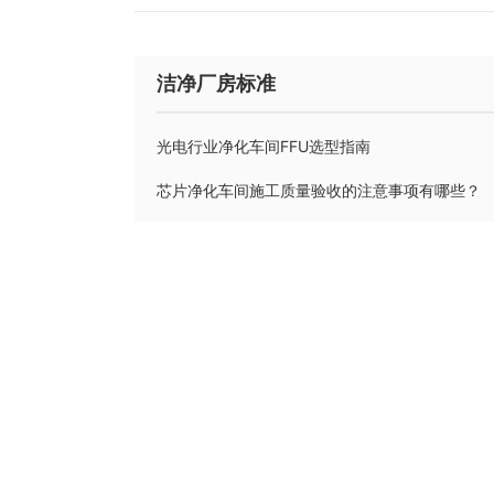
洁净厂房标准
光电行业净化车间FFU选型指南
芯片净化车间施工质量验收的注意事项有哪些？
电子工业洁净厂房工艺设计的基本要求
电子洁净车间工程建设常用板材选型与应用指南
PCB厂建设净化工程的标准与空气洁净度指南
联系我们，为您定制解